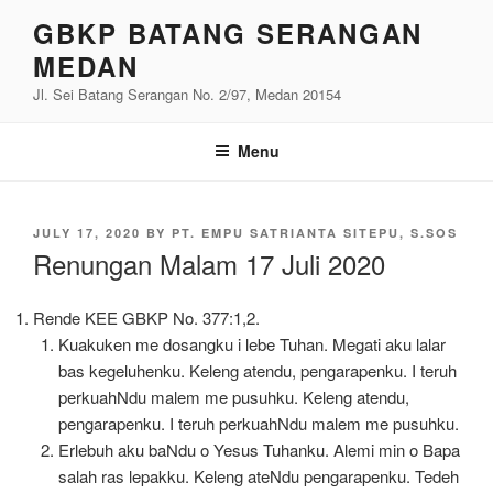
Skip
GBKP BATANG SERANGAN
to
MEDAN
content
Jl. Sei Batang Serangan No. 2/97, Medan 20154
Menu
POSTED
JULY 17, 2020
BY
PT. EMPU SATRIANTA SITEPU, S.SOS
ON
Renungan Malam 17 Juli 2020
Rende KEE GBKP No. 377:1,2.
Kuakuken me dosangku i lebe Tuhan. Megati aku lalar
bas kegeluhenku. Keleng atendu, pengarapenku. I teruh
perkuahNdu malem me pusuhku. Keleng atendu,
pengarapenku. I teruh perkuahNdu malem me pusuhku.
Erlebuh aku baNdu o Yesus Tuhanku. Alemi min o Bapa
salah ras lepakku. Keleng ateNdu pengarapenku. Tedeh