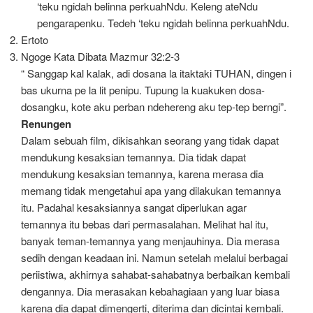
‘teku ngidah belinna perkuahNdu. Keleng ateNdu
pengarapenku. Tedeh ‘teku ngidah belinna perkuahNdu.
Ertoto
Ngoge Kata Dibata Mazmur 32:2-3
“ Sanggap kal kalak, adi dosana la itaktaki TUHAN, dingen i
bas ukurna pe la lit penipu. Tupung la kuakuken dosa-
dosangku, kote aku perban ndehereng aku tep-tep berngi”.
Renungen
Dalam sebuah film, dikisahkan seorang yang tidak dapat
mendukung kesaksian temannya. Dia tidak dapat
mendukung kesaksian temannya, karena merasa dia
memang tidak mengetahui apa yang dilakukan temannya
itu. Padahal kesaksiannya sangat diperlukan agar
temannya itu bebas dari permasalahan. Melihat hal itu,
banyak teman-temannya yang menjauhinya. Dia merasa
sedih dengan keadaan ini. Namun setelah melalui berbagai
periistiwa, akhirnya sahabat-sahabatnya berbaikan kembali
dengannya. Dia merasakan kebahagiaan yang luar biasa
karena dia dapat dimengerti, diterima dan dicintai kembali.