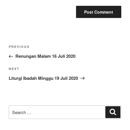
Post
Previous
PREVIOUS
navigation
Post
Renungan Malam 16 Juli 2020
Next
NEXT
Post
Liturgi Ibadah Minggu 19 Juli 2020
Search
Search
for: