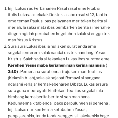
Injil Lukas ras Perbahanen Rasul rasul eme kitab si
itulis Lukas. Ia sekalak Dokter. Ia labo rasul si 12, tapi ia
eme teman Paulus ibas pelayanen meritaken berita si
meriah. Ia saksi mata ibas pembarken berita si meriah e
dingen ngidah perubahen kegeluhen kalak si enggo tek
man Yesus Kristus.
Sura sura Lukas ibas ia nulisken surat enda eme
segelah enterem kalak nandai ras tek nandangi Yesus
Kristus. Salah sada si tekanken Lukas ibas suratna eme
Kerehen Yesus maba keriahen man kerina manusia (
2:10)
. Pemenana surat enda itujuken man Teofilus
(Kekasih Allah),sekalak pejabat Romawi si sangana
ndarami /erlajar kerna kebenaren Dibata. Lukas ersura
sura guna mpeteguhi kiniteken Teofilus segelah ula
bimbang kerna berita berita si seh man bana.
Kedungenna kitab enda I pake perpulungen si pemena .
Injil Lukas nuriken kerna ketubuhen Yesus ,
pengajarenNa, tanda tanda sengget si ilakokenNa bage