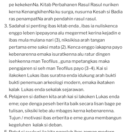
pe kekekenNa. Kitab Perbahanen Rasul Rasul nuriken
kerna KenangkihenNa ku surga, nusurna Kesah si Badia
ras penampatNa arah pendahin rasul rasul.
Sadahal si penting ibas kitab enda , ibas ia nuliskenca
enggo leben ipepayona alu megermet kerina kejadin e
ibas mula mulana nari (3), niksikisa arah tangan
pertama eme saksi mata (2). Kenca enggo iakapna payo
kebenarenna emaka isuratkenna alu ratur dingen
isehkenna man Teofilus , guna mpetangkas maka
pengajaren si seh man Teofilus payo (3-4). Kai si
ilakoken Lukas ibas suratna enda idukung arah bukti
bukti penemuan arkeologi modern, emaka ikataken
kalak Lukas enda sekalak sejarawan.
Pelajaren si datken kita arah kai si lakoken Lukas enda
eme; ope denga peseh berita baik secara lisan bage pe
tulisan, siksiki lebe alu mbages kerna kebenarenna.
Tujun / motivasi ibas erberita e eme guna membangun
kegeluhen kalak si deban.
Patut si syukuri ija kita nggeluh ibas zaman modern