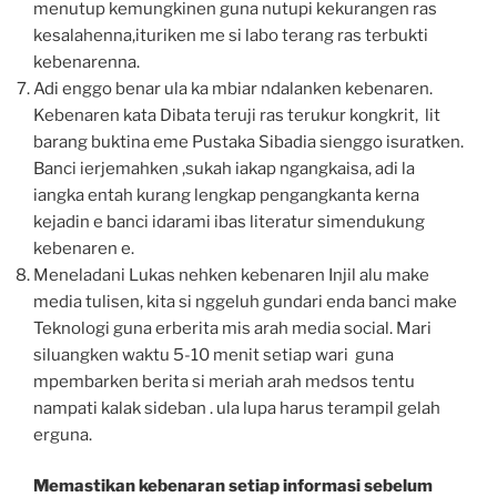
menutup kemungkinen guna nutupi kekurangen ras
kesalahenna,ituriken me si labo terang ras terbukti
kebenarenna.
Adi enggo benar ula ka mbiar ndalanken kebenaren.
Kebenaren kata Dibata teruji ras terukur kongkrit, lit
barang buktina eme Pustaka Sibadia sienggo isuratken.
Banci ierjemahken ,sukah iakap ngangkaisa, adi la
iangka entah kurang lengkap pengangkanta kerna
kejadin e banci idarami ibas literatur simendukung
kebenaren e.
Meneladani Lukas nehken kebenaren Injil alu make
media tulisen, kita si nggeluh gundari enda banci make
Teknologi guna erberita mis arah media social. Mari
siluangken waktu 5-10 menit setiap wari guna
mpembarken berita si meriah arah medsos tentu
nampati kalak sideban . ula lupa harus terampil gelah
erguna.
Memastikan kebenaran setiap informasi sebelum