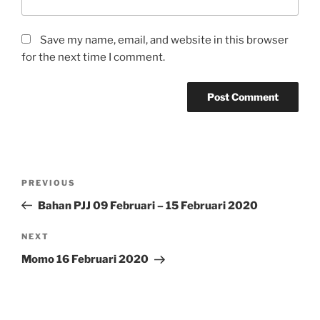
Save my name, email, and website in this browser
for the next time I comment.
Post
Previous
PREVIOUS
navigation
Post
Bahan PJJ 09 Februari – 15 Februari 2020
Next
NEXT
Post
Momo 16 Februari 2020