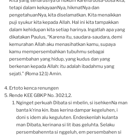
Kita yang seharusnya di hukum karena dosa-dosa kita,
tetapi dalam kekayaanNya, hikmatNya dan
pengetahuanNya, kita diselamatkan. Kita menaikkan
puji syukur kita kepada Allah. Hal ini kita tampakkan
dalam kehidupan kita setiap harinya. Ingatlah apa yang
dikatakan Paulus, “Karena itu, saudara-saudara, demi
kemurahan Allah aku menasihatkan kamu, supaya
kamu mempersembahkan tubuhmu sebagai
persembahan yang hidup, yang kudus dan yang
berkenan kepada Allah: itu adalah ibadahmu yang
sejati.” (Roma 12:1) Amin.
Ertoto kenca renungen
Rende KEE GBKP No. 302:1,2.
Nginget perkuah Dibata si mbelin, si isehkenNa man
banta k’rina kin. Ibas kerina dampar kegeluhen, i
doni s idem alu keguluten. Endeskenlah kulanta
man Dibata, kerinana si lit ibas geluhta. Selaku
persembahennta si nggeluh, em persembahen si