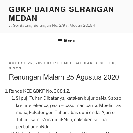
Skip
GBKP BATANG SERANGAN
to
MEDAN
content
Jl. Sei Batang Serangan No. 2/97, Medan 20154
Menu
POSTED
AUGUST 25, 2020
BY
PT. EMPU SATRIANTA SITEPU,
ON
S.SOS
Renungan Malam 25 Agustus 2020
Rende KEE GBKP No. 368:1,2.
Si puji Tuhan Dibatanya, kataken bujur baNa. Sabab
Ia si merekenca, pasu – pasu man banta. Mbelin ras
mulia, kekelengen Tuhan, ibas doni enda. Ajari o
Tuhan, kami k’rina anakNdu, naksiken kerina
perbahanenNdu.