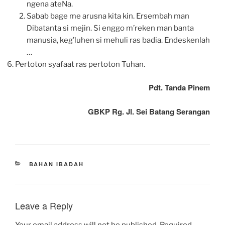
ngena ateNa.
Sabab bage me arusna kita kin. Ersembah man
Dibatanta si mejin. Si enggo m’reken man banta
manusia, keg’luhen si mehuli ras badia. Endeskenlah
…
Pertoton syafaat ras pertoton Tuhan.
Pdt. Tanda Pinem
GBKP Rg. Jl. Sei Batang Serangan
CATEGORIES
BAHAN IBADAH
Leave a Reply
Your email address will not be published.
Required