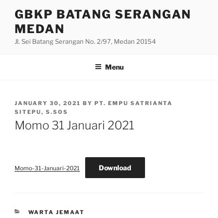
Skip
GBKP BATANG SERANGAN
to
MEDAN
content
Jl. Sei Batang Serangan No. 2/97, Medan 20154
Menu
POSTED
JANUARY 30, 2021
BY
PT. EMPU SATRIANTA
ON
SITEPU, S.SOS
Momo 31 Januari 2021
Download
Momo-31-Januari-2021
CATEGORIES
WARTA JEMAAT