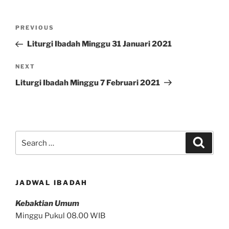
Post
Previous
PREVIOUS
navigation
Post
Liturgi Ibadah Minggu 31 Januari 2021
Next
NEXT
Post
Liturgi Ibadah Minggu 7 Februari 2021
Search
Search
for:
JADWAL IBADAH
Kebaktian Umum
Minggu Pukul 08.00 WIB