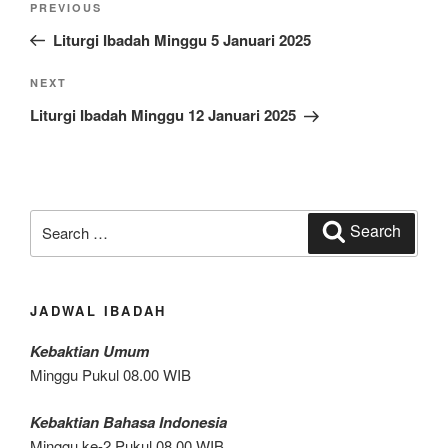
Previous
PREVIOUS
navigation
Post
Liturgi Ibadah Minggu 5 Januari 2025
Next
NEXT
Post
Liturgi Ibadah Minggu 12 Januari 2025
Search
Search
for:
JADWAL IBADAH
Kebaktian Umum
Minggu Pukul 08.00 WIB
Kebaktian Bahasa Indonesia
Minggu ke-2 Pukul 08.00 WIB