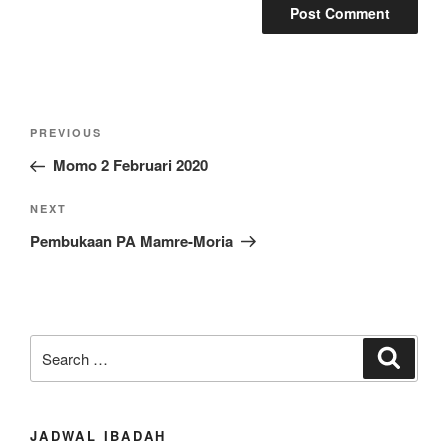
Post
Previous
PREVIOUS
navigation
Post
Momo 2 Februari 2020
Next
NEXT
Post
Pembukaan PA Mamre-Moria
Search
Search
for:
JADWAL IBADAH