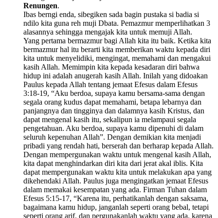
Renungen
.
Ibas berngi enda, sibegiken sada bagin pustaka si badia si
ndilo kita guna reh muji Dbata. Pemazmur memperlihatkan 3
alasannya sehingga mengajak kita untuk memuji Allah.
Yang pertama bermazmur bagi Allah kita itu baik. Ketika kita
bermazmur hal itu berarti kita memberikan waktu kepada diri
kita untuk menyelidiki, mengingat, memahami dan mengakui
kasih Allah. Memimpin kita kepada kesadaran diri bahwa
hidup ini adalah anugerah kasih Allah. Inilah yang didoakan
Paulus kepada Allah tentang jemaat Efesus dalam Efesus
3:18-19, “Aku berdoa, supaya kamu bersama-sama dengan
segala orang kudus dapat memahami, betapa lebarnya dan
panjangnya dan tingginya dan dalamnya kasih Kristus, dan
dapat mengenal kasih itu, sekalipun ia melampaui segala
pengetahuan. Aku berdoa, supaya kamu dipenuhi di dalam
seluruh kepenuhan Allah”. Dengan demikian kita menjadi
pribadi yang rendah hati, berserah dan berharap kepada Allah.
Dengan mempergunakan waktu untuk mengenal kasih Allah,
kita dapat menghindarkan diri kita dari jerat akal iblis. Kita
dapat mempergunakan waktu kita untuk melakukan apa yang
dikehendaki Allah. Paulus juga mengingatkan jemaat Efesus
dalam memakai kesempatan yang ada. Firman Tuhan dalam
Efesus 5:15-17, “Karena itu, perhatikanlah dengan saksama,
bagaimana kamu hidup, janganlah seperti orang bebal, tetapi
seperti orang arif, dan pergunakanlah waktu yang ada, karena