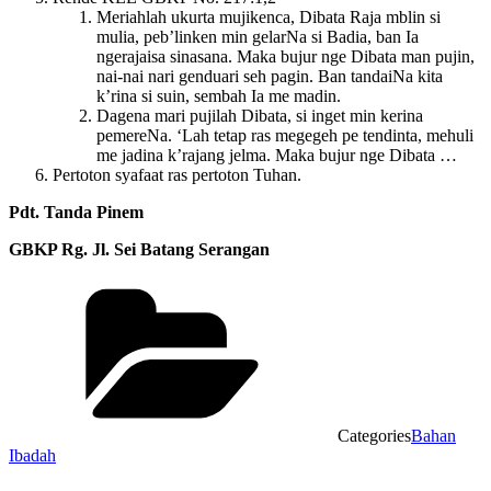
Meriahlah ukurta mujikenca, Dibata Raja mblin si
mulia, peb’linken min gelarNa si Badia, ban Ia
ngerajaisa sinasana. Maka bujur nge Dibata man pujin,
nai-nai nari genduari seh pagin. Ban tandaiNa kita
k’rina si suin, sembah Ia me madin.
Dagena mari pujilah Dibata, si inget min kerina
pemereNa. ‘Lah tetap ras megegeh pe tendinta, mehuli
me jadina k’rajang jelma. Maka bujur nge Dibata …
Pertoton syafaat ras pertoton Tuhan.
Pdt. Tanda Pinem
GBKP Rg. Jl. Sei Batang Serangan
Categories
Bahan
Ibadah