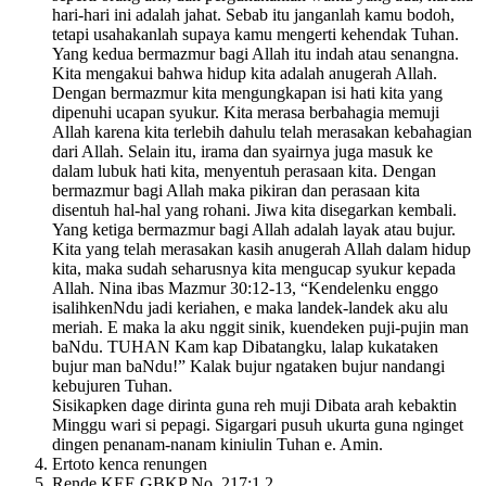
hari-hari ini adalah jahat. Sebab itu janganlah kamu bodoh,
tetapi usahakanlah supaya kamu mengerti kehendak Tuhan.
Yang kedua bermazmur bagi Allah itu indah atau senangna.
Kita mengakui bahwa hidup kita adalah anugerah Allah.
Dengan bermazmur kita mengungkapan isi hati kita yang
dipenuhi ucapan syukur. Kita merasa berbahagia memuji
Allah karena kita terlebih dahulu telah merasakan kebahagian
dari Allah. Selain itu, irama dan syairnya juga masuk ke
dalam lubuk hati kita, menyentuh perasaan kita. Dengan
bermazmur bagi Allah maka pikiran dan perasaan kita
disentuh hal-hal yang rohani. Jiwa kita disegarkan kembali.
Yang ketiga bermazmur bagi Allah adalah layak atau bujur.
Kita yang telah merasakan kasih anugerah Allah dalam hidup
kita, maka sudah seharusnya kita mengucap syukur kepada
Allah. Nina ibas Mazmur 30:12-13, “Kendelenku enggo
isalihkenNdu jadi keriahen, e maka landek-landek aku alu
meriah. E maka la aku nggit sinik, kuendeken puji-pujin man
baNdu. TUHAN Kam kap Dibatangku, lalap kukataken
bujur man baNdu!” Kalak bujur ngataken bujur nandangi
kebujuren Tuhan.
Sisikapken dage dirinta guna reh muji Dibata arah kebaktin
Minggu wari si pepagi. Sigargari pusuh ukurta guna nginget
dingen penanam-nanam kiniulin Tuhan e. Amin.
Ertoto kenca renungen
Rende KEE GBKP No. 217:1,2