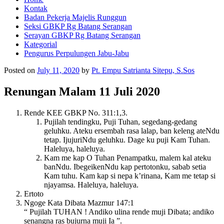
Kontak
Badan Pekerja Majelis Runggun
Seksi GBKP Rg Batang Serangan
Serayan GBKP Rg Batang Serangan
Kategorial
Pengurus Perpulungen Jabu-Jabu
Posted on
July 11, 2020
by
Pt. Empu Satrianta Sitepu, S.Sos
Renungan Malam 11 Juli 2020
Rende KEE GBKP No. 311:1,3.
Pujilah tendingku, Puji Tuhan, segedang-gedang
geluhku. Ateku ersembah rasa lalap, ban keleng ateNdu
tetap. IjujuriNdu geluhku. Dage ku puji Kam Tuhan.
Haleluya, haleluya.
Kam me kap O Tuhan Penampatku, malem kal ateku
banNdu. IbegeikenNdu kap pertotonku, sabab setia
Kam tuhu. Kam kap si nepa k’rinana, Kam me tetap si
njayamsa. Haleluya, haleluya.
Ertoto
Ngoge Kata Dibata Mazmur 147:1
“ Pujilah TUHAN ! Andiko ulina rende muji Dibata; andiko
senangna ras bujurna muji Ia ”.