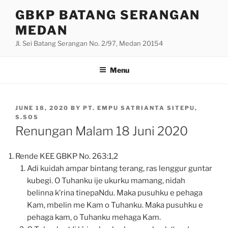
Skip
GBKP BATANG SERANGAN
to
MEDAN
content
Jl. Sei Batang Serangan No. 2/97, Medan 20154
Menu
POSTED
JUNE 18, 2020
BY
PT. EMPU SATRIANTA SITEPU,
ON
S.SOS
Renungan Malam 18 Juni 2020
Rende KEE GBKP No. 263:1,2
Adi kuidah ampar bintang terang, ras lenggur guntar
kubegi. O Tuhanku ije ukurku mamang, nidah
belinna k’rina tinepaNdu. Maka pusuhku e pehaga
Kam, mbelin me Kam o Tuhanku. Maka pusuhku e
pehaga kam, o Tuhanku mehaga Kam.