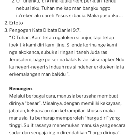
O Tuhanku, ‘di k’rina kuukurken, perkuah ‘tendu
nebusi aku, Tuhan me kap man bangku nggo
ib’reken alu dareh Yesus si badia. Maka pusuhku …
Ertoto
Pengogen Kata Dibata Daniel 9:7.
“ O Tuhan, Kam tetap ngaloken si bujur, tapi tetap
ipekitik kami diri kami jine. Si enda kerina nge kami
ngelakokenca, subuk si ringan i taneh Juda ras
Jerusalem, bage pe kerina kalak Israel siikerapkenNdu
ku negeri-negeri si ndauh ras si ndeher erkiteken la ia
erkemalangen man baNdu ”.
Renungen
.
Melalui berbagai cara, manusia berusaha membuat
dirinya “besar”. Misalnya, dengan memiliki kekayaan,
jabatan, kekuasaan dan ketrampilan khusus maka
manusia itu berharap memperoleh “harga diri” yang
tinggi. Sulit rasanya menemukan manusia yang secara
sadar dan sengaja ingin direndahkan “harga dirinya”.