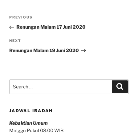
Post
Previous
PREVIOUS
navigation
Post
Renungan Malam 17 Juni 2020
Next
NEXT
Post
Renungan Malam 19 Juni 2020
Search
Search
for:
JADWAL IBADAH
Kebaktian Umum
Minggu Pukul 08.00 WIB