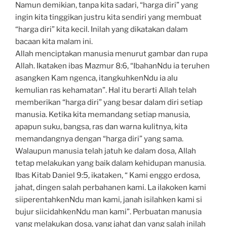
Namun demikian, tanpa kita sadari, “harga diri” yang
ingin kita tinggikan justru kita sendiri yang membuat
“harga diri” kita kecil. Inilah yang dikatakan dalam
bacaan kita malam ini.
Allah menciptakan manusia menurut gambar dan rupa
Allah. Ikataken ibas Mazmur 8:6, “IbahanNdu ia teruhen
asangken Kam ngenca, itangkuhkenNdu ia alu
kemulian ras kehamatan”. Hal itu berarti Allah telah
memberikan “harga diri” yang besar dalam diri setiap
manusia. Ketika kita memandang setiap manusia,
apapun suku, bangsa, ras dan warna kulitnya, kita
memandangnya dengan “harga diri” yang sama.
Walaupun manusia telah jatuh ke dalam dosa, Allah
tetap melakukan yang baik dalam kehidupan manusia.
Ibas Kitab Daniel 9:5, ikataken, “ Kami enggo erdosa,
jahat, dingen salah perbahanen kami. La ilakoken kami
siiperentahkenNdu man kami, janah isilahken kami si
bujur siicidahkenNdu man kami”. Perbuatan manusia
yang melakukan dosa, yang jahat dan yang salah inilah