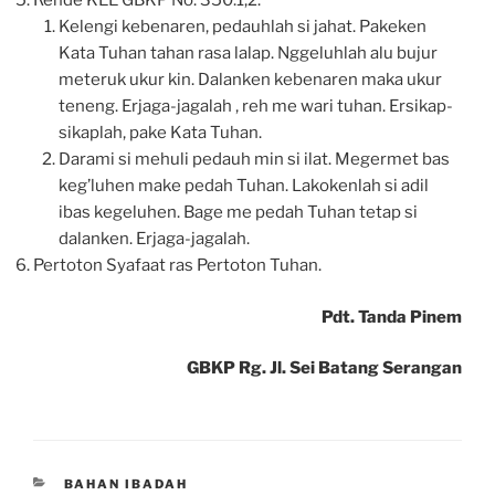
Rende KEE GBKP No. 350:1,2.
Kelengi kebenaren, pedauhlah si jahat. Pakeken
Kata Tuhan tahan rasa lalap. Nggeluhlah alu bujur
meteruk ukur kin. Dalanken kebenaren maka ukur
teneng. Erjaga-jagalah , reh me wari tuhan. Ersikap-
sikaplah, pake Kata Tuhan.
Darami si mehuli pedauh min si ilat. Megermet bas
keg’luhen make pedah Tuhan. Lakokenlah si adil
ibas kegeluhen. Bage me pedah Tuhan tetap si
dalanken. Erjaga-jagalah.
Pertoton Syafaat ras Pertoton Tuhan.
Pdt. Tanda Pinem
GBKP Rg. Jl. Sei Batang Serangan
CATEGORIES
BAHAN IBADAH