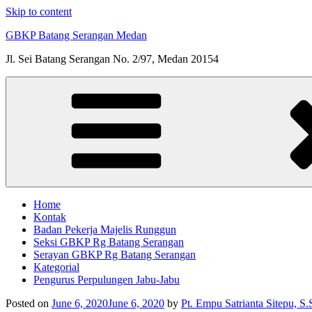
Skip to content
GBKP Batang Serangan Medan
Jl. Sei Batang Serangan No. 2/97, Medan 20154
Home
Kontak
Badan Pekerja Majelis Runggun
Seksi GBKP Rg Batang Serangan
Serayan GBKP Rg Batang Serangan
Kategorial
Pengurus Perpulungen Jabu-Jabu
Posted on
June 6, 2020
June 6, 2020
by
Pt. Empu Satrianta Sitepu, S.