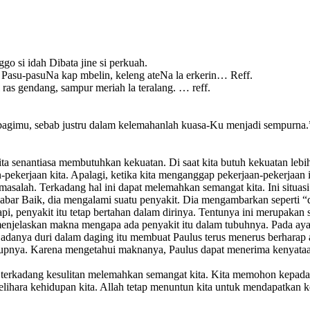
ggo si idah Dibata jine si perkuah.
 Pasu-pasuNa kap mbelin, keleng ateNa la erkerin… Reff.
i ras gendang, sampur meriah la teralang. … reff.
agimu, sebab justru dalam kelemahanlah kuasa-Ku menjadi sempurna.”
senantiasa membutuhkan kekuatan. Di saat kita butuh kekuatan lebih ag
pekerjaan kita. Apalagi, ketika kita menganggap pekerjaan-pekerjaan it
asalah. Terkadang hal ini dapat melemahkan semangat kita. Ini situasi 
abar Baik, dia mengalami suatu penyakit. Dia mengambarkan seperti “
tapi, penyakit itu tetap bertahan dalam dirinya. Tentunya ini merupak
enjelaskan makna mengapa ada penyakit itu dalam tubuhnya. Pada aya
n adanya duri dalam daging itu membuat Paulus terus menerus berhara
upnya. Karena mengetahui maknanya, Paulus dapat menerima kenyataan
u, terkadang kesulitan melemahkan semangat kita. Kita memohon kepada
lihara kehidupan kita. Allah tetap menuntun kita untuk mendapatkan k