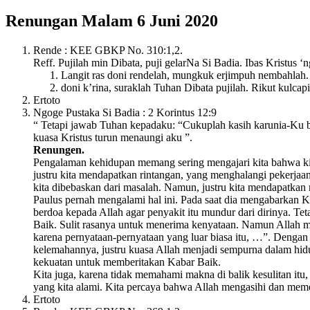
Renungan Malam 6 Juni 2020
Rende : KEE GBKP No. 310:1,2.
Reff. Pujilah min Dibata, puji gelarNa Si Badia. Ibas Kristus ‘n
Langit ras doni rendelah, mungkuk erjimpuh nembahlah.
doni k’rina, suraklah Tuhan Dibata pujilah. Rikut kulcap
Ertoto
Ngoge Pustaka Si Badia : 2 Korintus 12:9
“ Tetapi jawab Tuhan kepadaku: “Cukuplah kasih karunia-Ku b
kuasa Kristus turun menaungi aku ”.
Renungen.
Pengalaman kehidupan memang sering mengajari kita bahwa kita 
justru kita mendapatkan rintangan, yang menghalangi pekerjaan-
kita dibebaskan dari masalah. Namun, justru kita mendapatkan m
Paulus pernah mengalami hal ini. Pada saat dia mengabarkan K
berdoa kepada Allah agar penyakit itu mundur dari dirinya. Te
Baik. Sulit rasanya untuk menerima kenyataan. Namun Allah m
karena pernyataan-pernyataan yang luar biasa itu, …”. Denga
kelemahannya, justru kuasa Allah menjadi sempurna dalam hid
kekuatan untuk memberitakan Kabar Baik.
Kita juga, karena tidak memahami makna di balik kesulitan it
yang kita alami. Kita percaya bahwa Allah mengasihi dan meme
Ertoto