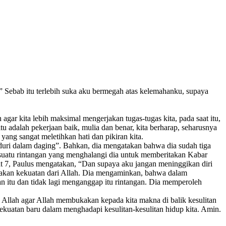
 Sebab itu terlebih suka aku bermegah atas kelemahanku, supaya
ar kita lebih maksimal mengerjakan tugas-tugas kita, pada saat itu,
u adalah pekerjaan baik, mulia dan benar, kita berharap, seharusnya
yang sangat meletihkan hati dan pikiran kita.
duri dalam daging”. Bahkan, dia mengatakan bahwa dia sudah tiga
an suatu rintangan yang menghalangi dia untuk memberitakan Kabar
t 7, Paulus mengatakan, “Dan supaya aku jangan meninggikan diri
p akan kekuatan dari Allah. Dia mengaminkan, bahwa dalam
 itu dan tidak lagi menganggap itu rintangan. Dia memperoleh
 Allah agar Allah membukakan kepada kita makna di balik kesulitan
ekuatan baru dalam menghadapi kesulitan-kesulitan hidup kita. Amin.