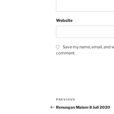
Website
Save my name, email, and we
comment.
Post
Previous
PREVIOUS
navigation
Post
Renungan Malam 8 Juli 2020