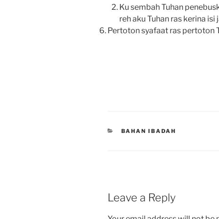
Ku sembah Tuhan penebusku
reh aku Tuhan ras kerina is
Pertoton syafaat ras pertoton 
CATEGORIES
BAHAN IBADAH
Leave a Reply
Your email address will not be 