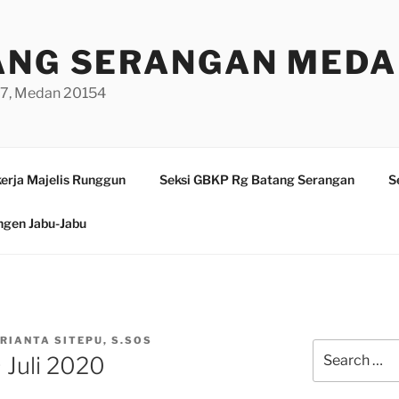
ANG SERANGAN MED
/97, Medan 20154
erja Majelis Runggun
Seksi GBKP Rg Batang Serangan
S
ngen Jabu-Jabu
RIANTA SITEPU, S.SOS
Search
Juli 2020
for: