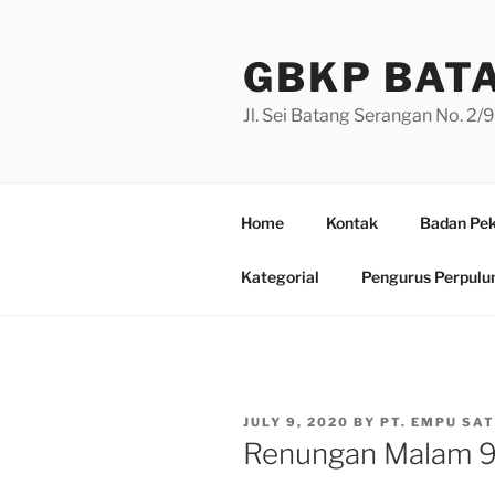
Skip
to
GBKP BAT
content
Jl. Sei Batang Serangan No. 2
Home
Kontak
Badan Pek
Kategorial
Pengurus Perpulu
POSTED
JULY 9, 2020
BY
PT. EMPU SAT
ON
Renungan Malam 9 