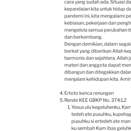
cara yang sudah ada. Situasi 
kepandaian kita untuk hidup da
pandemi ini, kita mengalami p
kebiasan, pekerjaan dan pengha
mengelola semua perubahan it
dan berkembang.
Dengan demikian, dalam segala
berkat yang diberikan Allah ke
harmonis dan sejahtera. Alla
materi dan anggota dapat meni
dibangun dan ditegakkan dalam
menjalani kehidupan kita. Amin
Ertoto kenca renungen
Rende KEE GBKP No. 374:1,2
Yesus ulu kegeluhenku, Ka
tedeh ate pusuhku, kupeha
pusuhku si ertedeh ate ma
ku sembah Kam ibas geluhk