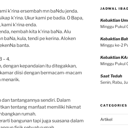
JADWAL IBA
kami k’rina ersembah mn baNdu jenda.
ikap k’rina. Ukur kami pe badia. O Bapa,
Kebaktian U
 kami k’rina enda.
Minggu Pukul
enda, nembah kita k’rina baNa. Alu
aNa, kula, tendi pe kerina. Aloken
Kebaktian Bah
ekenNa banta.
Minggu ke-2 P
Kebaktian KA
 – 4.
Minggu Pukul
, dengan kepandaian itu ditegakkan,
-kamar diisi dengan bermacam-macam
Saat Teduh
 menarik.
Senin, Rabu, 
 dan tantangannya sendiri. Dalam
CATEGORIES
gatkan tentang manfaat memiliki hikmat
mbangkan rumah.
Artikel
erarti bangunan tapi juga suasana dalam
bangun fisik sebuah rumah