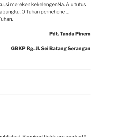
, si mereken kekelengenNa. Alu tutus
i jabungku. O Tuhan pernehene …
Tuhan.
Pdt. Tanda Pinem
GBKP Rg. Jl. Sei Batang Serangan
published.
Required fields are marked
*