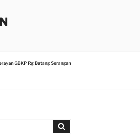
AN
erayan GBKP Rg Batang Serangan
Search