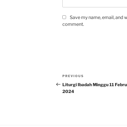
Save my name, email, and we
comment.
Post
Previous
PREVIOUS
navigation
Post
Liturgi Ibadah Minggu 11 Febru
2024