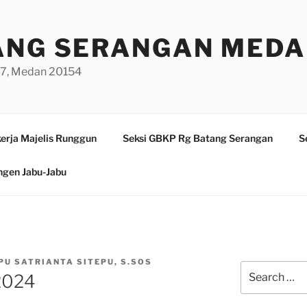
ANG SERANGAN MED
/97, Medan 20154
erja Majelis Runggun
Seksi GBKP Rg Batang Serangan
S
ngen Jabu-Jabu
PU SATRIANTA SITEPU, S.SOS
Search
 2024
for: