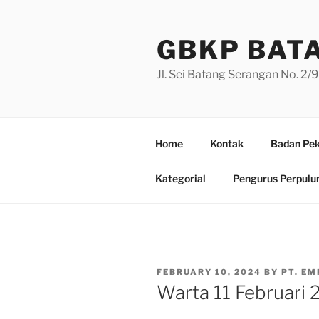
Skip
to
GBKP BAT
content
Jl. Sei Batang Serangan No. 2
Home
Kontak
Badan Pek
Kategorial
Pengurus Perpulu
POSTED
FEBRUARY 10, 2024
BY
PT. EM
ON
Warta 11 Februari