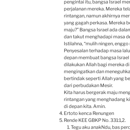
pengintai itu, bangsa Israel m
perjalanan mereka. Mereka te
rintangan, namun akhirnya m
yang gagah perkasa. Mereka be
maju?” Bangsa Israel ada dala
dan takut menghadapi masa 
Istilahna, “mulih ningen, engg
Penyesalan terhadap masa lal
depan membuat bangsa Israel t
dilakukan Allah bagi mereka di 
mengingatkan dan meneguhkan h
bertindak seperti Allah yang 
dari perbudakan Mesir.
Kita harus bergerak maju meng
rintangan yang menghadang kita
di depan kita. Amin.
Ertoto kenca Renungen
Rende KEE GBKP No. 331:1,2.
Tegu aku anakNdu, bas perda