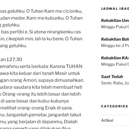
JADWAL IBA
as geluhku. O Tuhan Kam me cicionku,
, udan meder, Kam me kubunku. O Tuhan
Kebaktian U
 geluhku.
Minggu Pukul
s pertibi e. Si atena nirangkenku ras
, cikeplah min, lah la ku bene. O Tuhan
Kebaktian Bah
ng geluhku.
Minggu ke-2 P
Kebaktian KA
gan 1:27:30
Minggu Pukul
kemahmu serta berkata: Karena TUHAN
a kita keluar dari tanah Mesir untuk
Saat Teduh
ngan orang Amori, supaya dimusnahkan.
Senin, Rabu, 
udara-saudara kita telah membuat hati
Orang-orang itu lebih besar dan lebih
ta di sana besar dan kubu-kubunya
CATEGORIES
i melihat orang-orang Enak di sana.
mu: Janganlah gemetar, janganlah takut
Artikel
u, yang berjalan di depanmu, Dialah
sama seperti yang dilakukan-Nya