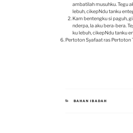
ambatilah musuhku. Tegu a
lebuh, cikepNdu tanku ente
Kam bentengku si paguh, g
nderpa, la aku bera-bera. 
ku lebuh, cikepNdu tanku e
Pertoton Syafaat ras Pertoton 
CATEGORIES
BAHAN IBADAH