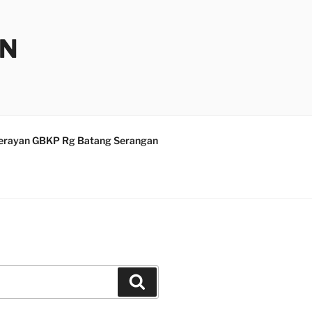
AN
erayan GBKP Rg Batang Serangan
Search