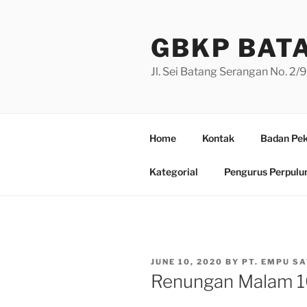
Skip
to
GBKP BAT
content
Jl. Sei Batang Serangan No. 2
Home
Kontak
Badan Pek
Kategorial
Pengurus Perpulu
POSTED
JUNE 10, 2020
BY
PT. EMPU SA
ON
Renungan Malam 1