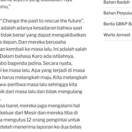
Bahan Ibadah
amu,”
Bahan Perpulu
 Change the past to rescue the future”.
Berita GBKP B
ni adalah adanya kesadaran bahwa saat
ng tidak benar yang dapat mengakibatken
Warta Jemaat
asa depan. Dan mereka berusaha
 kembali ke masa lalu. Ini adalah salah
. Dalam bahasa Karo ada istilahnya,
abo bagenda jadina. Secara nyata,
i ke masa lalu. Apa yang terjadi di masa
 Kita harus melangkah maju. Kita melangkah
iwa-peritiwa masa lalu sehingga kita
ik dari masa lalu dan tidak mengulang
.
sa Isarel, mereka juga mengalami hal
keluar dari Mesir dan mereka tiba di
 mengutus 12 orang pengintai untuk
etelah menerima laporan ke dua belas