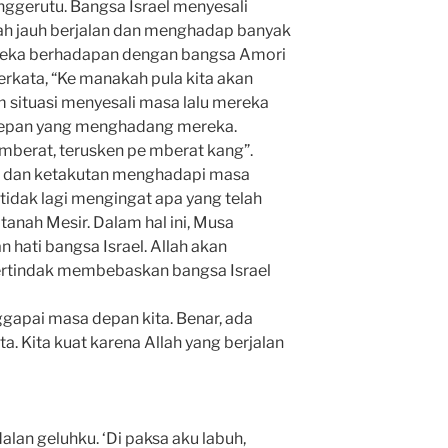
enggerutu. Bangsa Israel menyesali
lah jauh berjalan dan menghadap banyak
ereka berhadapan dengan bangsa Amori
rkata, “Ke manakah pula kita akan
m situasi menyesali masa lalu mereka
depan yang menghadang mereka.
o mberat, terusken pe mberat kang”.
u dan ketakutan menghadapi masa
idak lagi mengingat apa yang telah
tanah Mesir. Dalam hal ini, Musa
ati bangsa Israel. Allah akan
bertindak membebaskan bangsa Israel
gapai masa depan kita. Benar, ada
. Kita kuat karena Allah yang berjalan
lan geluhku. ‘Di paksa aku labuh,