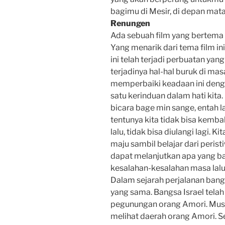
bagimu di Mesir, di depan mat
Renungen
Ada sebuah film yang bertema “
Yang menarik dari tema film i
ini telah terjadi perbuatan ya
terjadinya hal-hal buruk di m
memperbaiki keadaan ini dengan
satu kerinduan dalam hati kita
bicara bage min sange, entah l
tentunya kita tidak bisa kembal
lalu, tidak bisa diulangi lagi.
maju sambil belajar dari perist
dapat melanjutkan apa yang ba
kesalahan-kesalahan masa lalu
Dalam sejarah perjalanan bang
yang sama. Bangsa Israel telah 
pegunungan orang Amori. Musa
melihat daerah orang Amori. S