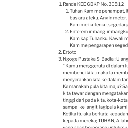
Rende KEE GBKP No. 305:1,2
Tuhan Kam me penampat, ib
bas aru ateku. Angin meter
Kam me ikutenku, segedang
Enterem imbang-imbangku ba
Kam kap Tuhanku. Kawali min
Kam me pengarapen segeda
Ertoto
Ngoge Pustaka Si Badia : Ulan
“ Kamu menggerutu di dalam 
membenci kita, maka Ia membaw
menyerahkan kita ke dalam ta
Ke manakah pula kita maju? Sa
kita tawar dengan mengatakan: 
tinggi dari pada kita, kota-ko
sampai ke langit, lagipula kam
Ketika itu aku berkata kepada
kepada mereka; TUHAN, Allahm
yang akan berperang untukmu 