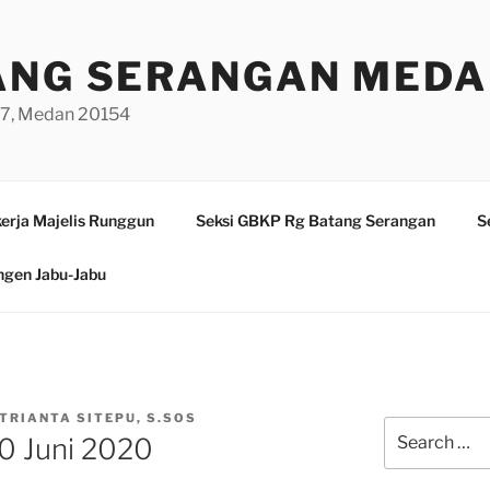
ANG SERANGAN MED
/97, Medan 20154
erja Majelis Runggun
Seksi GBKP Rg Batang Serangan
S
ngen Jabu-Jabu
TRIANTA SITEPU, S.SOS
Search
0 Juni 2020
for: