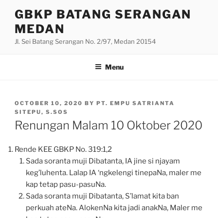
Skip
GBKP BATANG SERANGAN
to
MEDAN
content
Jl. Sei Batang Serangan No. 2/97, Medan 20154
Menu
POSTED
OCTOBER 10, 2020
BY
PT. EMPU SATRIANTA
ON
SITEPU, S.SOS
Renungan Malam 10 Oktober 2020
Rende KEE GBKP No. 319:1,2
Sada soranta muji Dibatanta, IA jine si njayam
keg’luhenta. Lalap IA ‘ngkelengi tinepaNa, maler me
kap tetap pasu-pasuNa.
Sada soranta muji Dibatanta, S’lamat kita ban
perkuah ateNa. AlokenNa kita jadi anakNa, Maler me