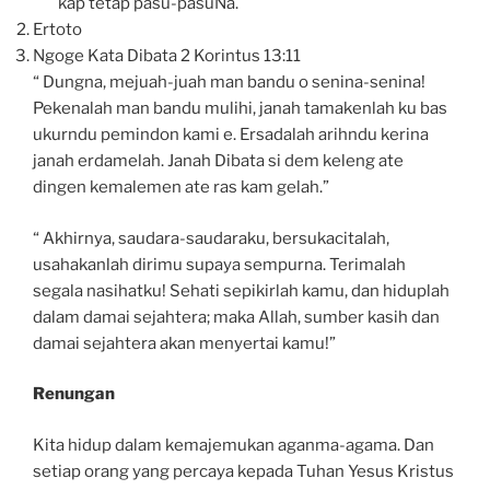
kap tetap pasu-pasuNa.
Ertoto
Ngoge Kata Dibata 2 Korintus 13:11
“ Dungna, mejuah-juah man bandu o senina-senina!
Pekenalah man bandu mulihi, janah tamakenlah ku bas
ukurndu pemindon kami e. Ersadalah arihndu kerina
janah erdamelah. Janah Dibata si dem keleng ate
dingen kemalemen ate ras kam gelah.”
“ Akhirnya, saudara-saudaraku, bersukacitalah,
usahakanlah dirimu supaya sempurna. Terimalah
segala nasihatku! Sehati sepikirlah kamu, dan hiduplah
dalam damai sejahtera; maka Allah, sumber kasih dan
damai sejahtera akan menyertai kamu!”
Renungan
Kita hidup dalam kemajemukan aganma-agama. Dan
setiap orang yang percaya kepada Tuhan Yesus Kristus