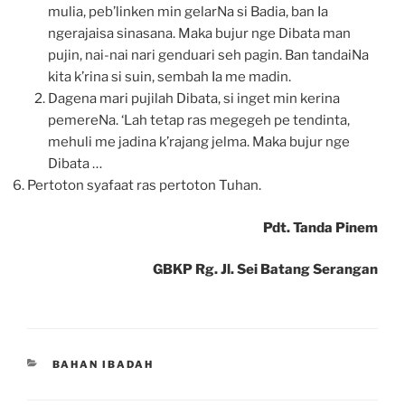
mulia, peb’linken min gelarNa si Badia, ban Ia
ngerajaisa sinasana. Maka bujur nge Dibata man
pujin, nai-nai nari genduari seh pagin. Ban tandaiNa
kita k’rina si suin, sembah Ia me madin.
Dagena mari pujilah Dibata, si inget min kerina
pemereNa. ‘Lah tetap ras megegeh pe tendinta,
mehuli me jadina k’rajang jelma. Maka bujur nge
Dibata …
Pertoton syafaat ras pertoton Tuhan.
Pdt. Tanda Pinem
GBKP Rg. Jl. Sei Batang Serangan
CATEGORIES
BAHAN IBADAH