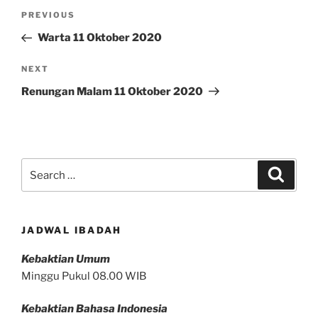
Post
Previous
PREVIOUS
navigation
Post
Warta 11 Oktober 2020
Next
NEXT
Post
Renungan Malam 11 Oktober 2020
Search
Search
for:
JADWAL IBADAH
Kebaktian Umum
Minggu Pukul 08.00 WIB
Kebaktian Bahasa Indonesia