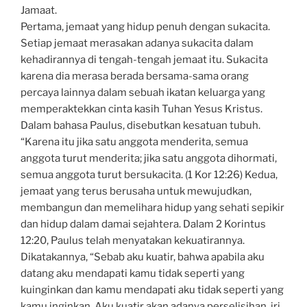
Jamaat.
Pertama, jemaat yang hidup penuh dengan sukacita.
Setiap jemaat merasakan adanya sukacita dalam
kehadirannya di tengah-tengah jemaat itu. Sukacita
karena dia merasa berada bersama-sama orang
percaya lainnya dalam sebuah ikatan keluarga yang
memperaktekkan cinta kasih Tuhan Yesus Kristus.
Dalam bahasa Paulus, disebutkan kesatuan tubuh.
“Karena itu jika satu anggota menderita, semua
anggota turut menderita; jika satu anggota dihormati,
semua anggota turut bersukacita. (1 Kor 12:26) Kedua,
jemaat yang terus berusaha untuk mewujudkan,
membangun dan memelihara hidup yang sehati sepikir
dan hidup dalam damai sejahtera. Dalam 2 Korintus
12:20, Paulus telah menyatakan kekuatirannya.
Dikatakannya, “Sebab aku kuatir, bahwa apabila aku
datang aku mendapati kamu tidak seperti yang
kuinginkan dan kamu mendapati aku tidak seperti yang
kamu inginkan. Aku kuatir akan adanya perselisihan, iri