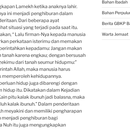
Bahan Ibadah
gkapan Lamekh ketika anaknya lahir.
Bahan Perpulu
a ini menjadi penghiburan dalam
ritaan. Dari beberapa ayat
Berita GBKP B
t situasi yang terjadi pada saat itu.
takan, “ Lalu firman-Nya kepada manusia
Warta Jemaat
rkan perkataan isterimu dan memakan
Kuperintahkan kepadamu: Jangan makan
h tanah karena engkau; dengan bersusah
zekimu dari tanah seumur hidupmu:”
intah Allah, maka manusia harus
k memperoleh kehidupannya.
erluan hidup juga dibarengi dengan
hidup itu. Dikatakan dalam Kejadian
ain pitu kalak ibunuh jadi balasna, maka
luh kalak ibunuh.” Dalam penderitaan
kh meyakini dan memiliki pengharapan
 menjadi penghiburan bagi
a Nuh itu juga mengungkapkan