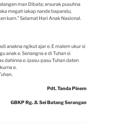
alangen man Dibata; ersurak pusuhna
maka megah iakap nande bapandu;
en kam.” Selamat Hari Anak Nasional.
adi anakna ngikut ajar e. E malem ukur si
lagu anak e. Senangna e di Tuhan si
as dahinna e. ipasu-pasu Tuhan daten
kurna e.
Tuhan.
Pdt. Tanda Pinem
GBKP Rg. Jl. Sei Batang Serangan