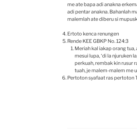
me ate bapa adi anakna erkem
adi pentar anakna. Bahanlah 
malemlah ate diberu si mupusk
Ertoto kenca renungen
Rende KEE GBKP No. 124:3
Meriah kal iakap orang tua, 
mesui lupa, ‘di la njuruken 
perkuah, rembak kin rusur r
tuah, je malem-malem me u
Pertoton syafaat ras pertoton 