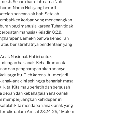
mekh. Secara harafiah nama Nuh
hiburan. Nama Nuh yang berarti
setelah bencana air bah. Setelah
rsembahken korban yang menenangkan
iburan bagi manusia karena Tuhan tidak
perbuatan manusia (Kejadin 8:21).
engharapan Lamekh bahwa kehadiran
atau beristirahatnya penderitaan yang
 Anak Nasional. Hal ini untuk
indungan hak anak. Kehadiran anak
inan dan pengharapan akan adanya
luarga itu. Oleh karena itu, menjadi
ak anak-anak ini sehingga benarlah masa
 kita. Kita mau berletih dan bersusah
sa depan dan kebahagaian anak-anak
alam memperjuangkan kehidupan ini
setelah kita mendapati anak-anak yang
 tertulis dalam Amsal 23:24-25, “ Malem