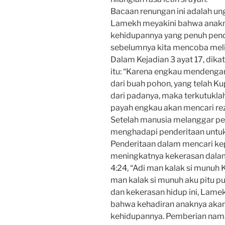
Bacaan renungan ini adalah un
Lamekh meyakini bahwa anakny
kehidupannya yang penuh pende
sebelumnya kita mencoba meliha
Dalam Kejadian 3 ayat 17, dika
itu: “Karena engkau mendenga
dari buah pohon, yang telah 
dari padanya, maka terkutukla
payah engkau akan mencari re
Setelah manusia melanggar per
menghadapi penderitaan untu
Penderitaan dalam mencari kep
meningkatnya kekerasan dalam 
4:24, “Adi man kalak si munuh K
man kalak si munuh aku pitu pu
dan kekerasan hidup ini, Lame
bahwa kehadiran anaknya akan
kehidupannya. Pemberian nam