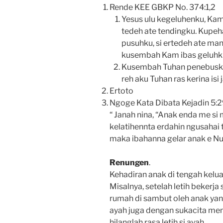
Rende KEE GBKP No. 374:1,2
Yesus ulu kegeluhenku, Ka
tedeh ate tendingku. Kupe
pusuhku, si ertedeh ate m
kusembah Kam ibas geluhk
Kusembah Tuhan penebusku,
reh aku Tuhan ras kerina is
Ertoto
Ngoge Kata Dibata Kejadin 5:
“ Janah nina, “Anak enda me s
kelatihennta erdahin ngusahai
maka ibahanna gelar anak e Nu
Renungen
.
Kehadiran anak di tengah kelua
Misalnya, setelah letih bekerja 
rumah di sambut oleh anak yang
ayah juga dengan sukacita meme
hilanglah rasa letih si ayah.