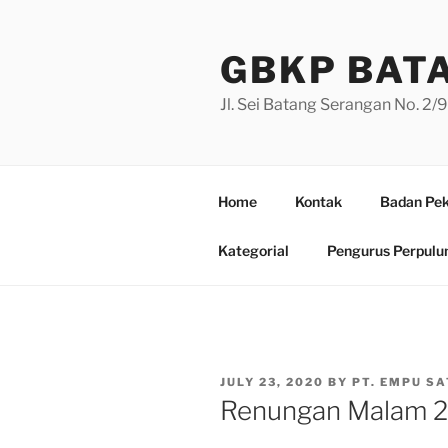
Skip
to
GBKP BAT
content
Jl. Sei Batang Serangan No. 2
Home
Kontak
Badan Pek
Kategorial
Pengurus Perpulu
POSTED
JULY 23, 2020
BY
PT. EMPU SA
ON
Renungan Malam 23