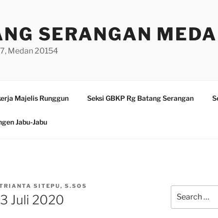
ANG SERANGAN MED
/97, Medan 20154
erja Majelis Runggun
Seksi GBKP Rg Batang Serangan
S
ngen Jabu-Jabu
TRIANTA SITEPU, S.SOS
Search
 Juli 2020
for: