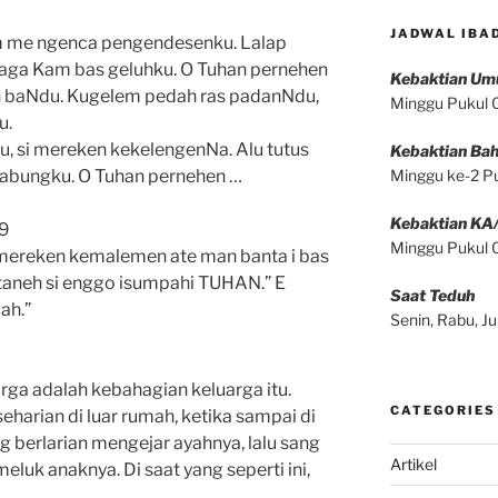
JADWAL IBA
m me ngenca pengendesenku. Lalap
haga Kam bas geluhku. O Tuhan pernehen
Kebaktian U
an baNdu. Kugelem pedah ras padanNdu,
Minggu Pukul
u.
 si mereken kekelengenNa. Alu tutus
Kebaktian Bah
i jabungku. O Tuhan pernehen …
Minggu ke-2 P
Kebaktian KA
29
Minggu Pukul
i mereken kemalemen ate man banta i bas
 taneh si enggo isumpahi TUHAN.” E
Saat Teduh
ah.”
Senin, Rabu, 
rga adalah kebahagian keluarga itu.
CATEGORIES
seharian di luar rumah, ketika sampai di
 berlarian mengejar ayahnya, lalu sang
Artikel
luk anaknya. Di saat yang seperti ini,