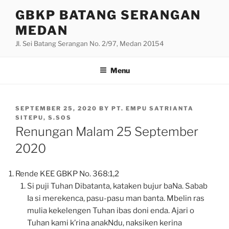
Skip
GBKP BATANG SERANGAN
to
MEDAN
content
Jl. Sei Batang Serangan No. 2/97, Medan 20154
Menu
POSTED
SEPTEMBER 25, 2020
BY
PT. EMPU SATRIANTA
ON
SITEPU, S.SOS
Renungan Malam 25 September
2020
Rende KEE GBKP No. 368:1,2
Si puji Tuhan Dibatanta, kataken bujur baNa. Sabab
Ia si merekenca, pasu-pasu man banta. Mbelin ras
mulia kekelengen Tuhan ibas doni enda. Ajari o
Tuhan kami k’rina anakNdu, naksiken kerina