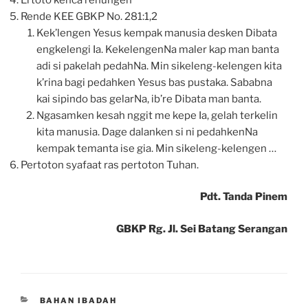
Rende KEE GBKP No. 281:1,2
Kek’lengen Yesus kempak manusia desken Dibata
engkelengi Ia. KekelengenNa maler kap man banta
adi si pakelah pedahNa. Min sikeleng-kelengen kita
k’rina bagi pedahken Yesus bas pustaka. Sababna
kai sipindo bas gelarNa, ib’re Dibata man banta.
Ngasamken kesah nggit me kepe Ia, gelah terkelin
kita manusia. Dage dalanken si ni pedahkenNa
kempak temanta ise gia. Min sikeleng-kelengen …
Pertoton syafaat ras pertoton Tuhan.
Pdt. Tanda Pinem
GBKP Rg. Jl. Sei Batang Serangan
CATEGORIES
BAHAN IBADAH