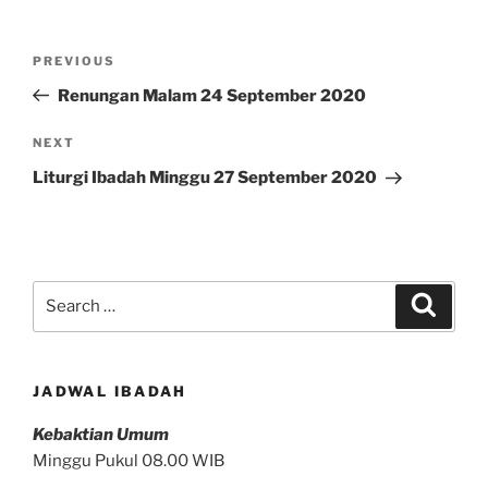
Post
Previous
PREVIOUS
navigation
Post
Renungan Malam 24 September 2020
Next
NEXT
Post
Liturgi Ibadah Minggu 27 September 2020
Search
Search
for:
JADWAL IBADAH
Kebaktian Umum
Minggu Pukul 08.00 WIB