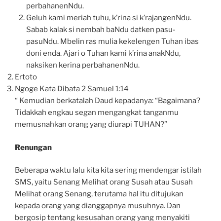
perbahanenNdu.
Geluh kami meriah tuhu, k’rina si k’rajangenNdu.
Sabab kalak si nembah baNdu datken pasu-
pasuNdu. Mbelin ras mulia kekelengen Tuhan ibas
doni enda. Ajari o Tuhan kami k’rina anakNdu,
naksiken kerina perbahanenNdu.
Ertoto
Ngoge Kata Dibata 2 Samuel 1:14
“ Kemudian berkatalah Daud kepadanya: “Bagaimana?
Tidakkah engkau segan mengangkat tanganmu
memusnahkan orang yang diurapi TUHAN?”
Renungan
Beberapa waktu lalu kita kita sering mendengar istilah
SMS, yaitu Senang Melihat orang Susah atau Susah
Melihat orang Senang, terutama hal itu ditujukan
kepada orang yang dianggapnya musuhnya. Dan
bergosip tentang kesusahan orang yang menyakiti