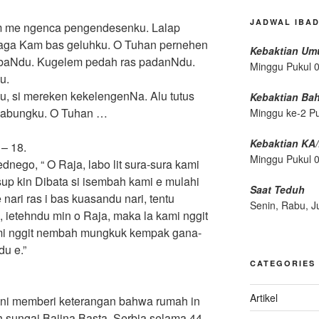
JADWAL IBA
m me ngenca pengendesenku. Lalap
haga Kam bas geluhku. O Tuhan pernehen
Kebaktian U
 baNdu. Kugelem pedah ras padanNdu.
Minggu Pukul 
u.
 si mereken kekelengenNa. Alu tutus
Kebaktian Ba
i jabungku. O Tuhan …
Minggu ke-2 P
Kebaktian KA
 – 18.
Minggu Pukul 
nego, “ O Raja, labo lit sura-sura kami
sup kin Dibata si isembah kami e mulahi
Saat Teduh
 nari ras i bas kuasandu nari, tentu
Senin, Rabu, J
, ietehndu min o Raja, maka la kami nggit
mi nggit nembah mungkuk kempak gana-
u e.”
CATEGORIES
Artikel
ni memberi keterangan bahwa rumah in
ah sungai Bajina Basta, Serbia selama 44