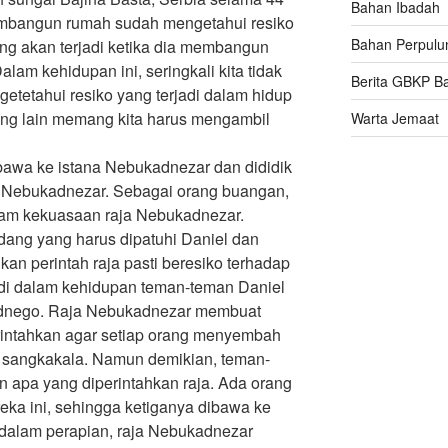
Bahan Ibadah
embangun rumah sudah mengetahui resiko
Bahan Perpulu
ng akan terjadi ketika dia membangun
alam kehidupan ini, seringkali kita tidak
Berita GBKP B
tetahui resiko yang terjadi dalam hidup
ang lain memang kita harus mengambil
Warta Jemaat
bawa ke istana Nebukadnezar dan dididik
na Nebukadnezar. Sebagai orang buangan,
lam kekuasaan raja Nebukadnezar.
dang yang harus dipatuhi Daniel dan
n perintah raja pasti beresiko terhadap
adi dalam kehidupan teman-teman Daniel
ednego. Raja Nebukadnezar membuat
intahkan agar setiap orang menyembah
n sangkakala. Namun demikian, teman-
n apa yang diperintahkan raja. Ada orang
ka ini, sehingga ketiganya dibawa ke
 dalam perapian, raja Nebukadnezar