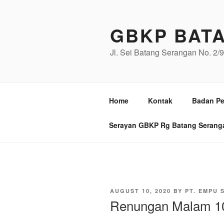
Skip
to
GBKP BAT
content
Jl. Sei Batang Serangan No. 2
Home
Kontak
Badan Pe
Serayan GBKP Rg Batang Serang
POSTED
AUGUST 10, 2020
BY
PT. EMPU 
ON
Renungan Malam 10