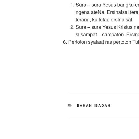
Sura – sura Yesus bangku ers
ngena ateNa. Ersinalsal tera
terang, ku tetap ersinalsal.
Sura – sura Yesus Kristus n
si sampat – sampaten. Ersin
Pertoton syafaat ras pertoton Tu
CATEGORIES
BAHAN IBADAH