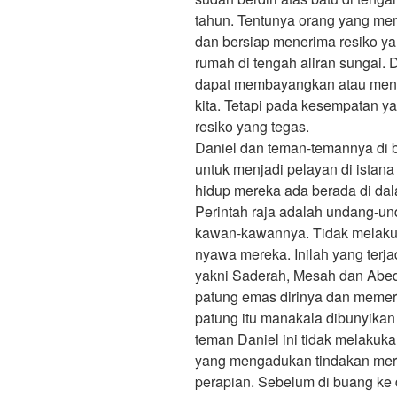
tahun. Tentunya orang yang m
dan bersiap menerima resiko ya
rumah di tengah aliran sungai. D
dapat membayangkan atau menge
kita. Tetapi pada kesempatan y
resiko yang tegas.
Daniel dan teman-temannya di 
untuk menjadi pelayan di ista
hidup mereka ada berada di da
Perintah raja adalah undang-un
kawan-kawannya. Tidak melakuka
nyawa mereka. Inilah yang terj
yakni Saderah, Mesah dan Ab
patung emas dirinya dan memer
patung itu manakala dibunyika
teman Daniel ini tidak melakuka
yang mengadukan tindakan mere
perapian. Sebelum di buang ke