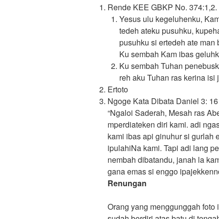
Rende KEE GBKP No. 374:1,2.
Yesus ulu kegeluhenku, Ka
tedeh ateku pusuhku, kupe
pusuhku si ertedeh ate man
Ku sembah Kam ibas geluhk
Ku sembah Tuhan penebusku,
reh aku Tuhan ras kerina is
Ertoto
Ngoge Kata Dibata Daniel 3: 16
“Ngaloi Saderah, Mesah ras Abed
mperdiateken diri kami. adi nga
kami ibas api ginuhur si gurlah e
ipulahiNa kami. Tapi adi lang pe
nembah dibatandu, janah la ka
gana emas si enggo ipajekkennd
Renungan
Orang yang menggunggah foto i
sudah berdiri atas batu di teng