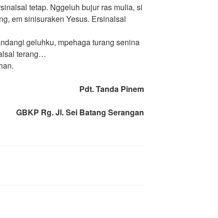
inalsal tetap. Nggeluh bujur ras mulia, si
ng, em sinisuraken Yesus. Ersinalsal
andangi geluhku, mpehaga turang senina
alsal terang…
han.
Pdt. Tanda Pinem
GBKP Rg. Jl. Sei Batang Serangan