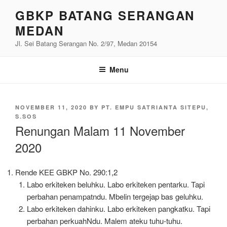
Skip
GBKP BATANG SERANGAN
to
MEDAN
content
Jl. Sei Batang Serangan No. 2/97, Medan 20154
Menu
POSTED
NOVEMBER 11, 2020
BY
PT. EMPU SATRIANTA SITEPU,
ON
S.SOS
Renungan Malam 11 November
2020
Rende KEE GBKP No. 290:1,2
Labo erkiteken beluhku. Labo erkiteken pentarku. Tapi
perbahan penampatndu. Mbelin tergejap bas geluhku.
Labo erkiteken dahinku. Labo erkiteken pangkatku. Tapi
perbahan perkuahNdu. Malem ateku tuhu-tuhu.