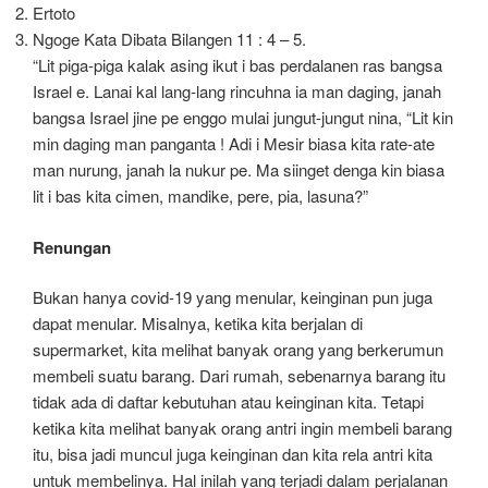
Ertoto
Ngoge Kata Dibata Bilangen 11 : 4 – 5.
“Lit piga-piga kalak asing ikut i bas perdalanen ras bangsa
Israel e. Lanai kal lang-lang rincuhna ia man daging, janah
bangsa Israel jine pe enggo mulai jungut-jungut nina, “Lit kin
min daging man panganta ! Adi i Mesir biasa kita rate-ate
man nurung, janah la nukur pe. Ma siinget denga kin biasa
lit i bas kita cimen, mandike, pere, pia, lasuna?”
Renungan
Bukan hanya covid-19 yang menular, keinginan pun juga
dapat menular. Misalnya, ketika kita berjalan di
supermarket, kita melihat banyak orang yang berkerumun
membeli suatu barang. Dari rumah, sebenarnya barang itu
tidak ada di daftar kebutuhan atau keinginan kita. Tetapi
ketika kita melihat banyak orang antri ingin membeli barang
itu, bisa jadi muncul juga keinginan dan kita rela antri kita
untuk membelinya. Hal inilah yang terjadi dalam perjalanan