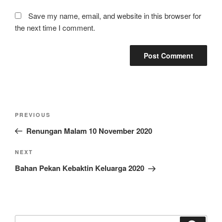
Save my name, email, and website in this browser for
the next time I comment.
Post
Previous
PREVIOUS
navigation
Post
Renungan Malam 10 November 2020
Next
NEXT
Post
Bahan Pekan Kebaktin Keluarga 2020
Search