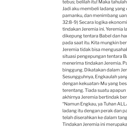
tebus; belilah itu! Maka tahul
Jadi aku membeli ladang yang d
pamanku, dan menimbang uang ba
32:8-9) Secara logika ekonomi
tindakan Jeremia ini. Yeremia 
dikepung tentara Babel dan ha
pada saat itu. Kita mungkin be
Jeremia tidak bisa mengusahak
situasi pengepungan tentara Ba
menerima tindakan Jeremia. P
binggung. Dikatakan dalam Jer
Sesungguhnya, Engkaulah yang 
dengan kekuatan-Mu yang bes
terentang. Tiada suatu apapun
akhirnya Jeremia bertindak ber
“Namun Engkau, ya Tuhan ALLAH
ladang itu dengan perak dan pan
telah diserahkan ke dalam tan
Tindakan Jeremia ini merupaka