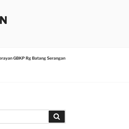
AN
erayan GBKP Rg Batang Serangan
Search