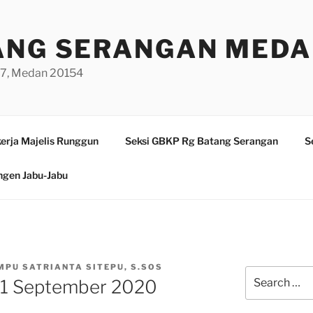
ANG SERANGAN MED
/97, Medan 20154
erja Majelis Runggun
Seksi GBKP Rg Batang Serangan
S
ngen Jabu-Jabu
EMPU SATRIANTA SITEPU, S.SOS
Search
1 September 2020
for: