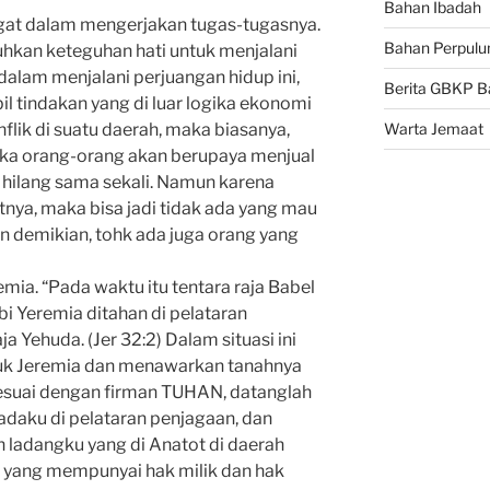
Bahan Ibadah
angat dalam mengerjakan tugas-tugasnya.
Bahan Perpulu
hkan keteguhan hati untuk menjalani
 dalam menjalani perjuangan hidup ini,
Berita GBKP B
l tindakan yang di luar logika ekonomi
onflik di suatu daerah, maka biasanya,
Warta Jemaat
ka orang-orang akan berupaya menjual
k hilang sama sekali. Namun karena
tnya, maka bisa jadi tidak ada yang mau
un demikian, tohk ada juga orang yang
remia. “Pada waktu itu tentara raja Babel
 Yeremia ditahan di pelataran
ja Yehuda. (Jer 32:2) Dalam situasi ini
k Jeremia dan menawarkan tanahnya
sesuai dengan firman TUHAN, datanglah
daku di pelataran penjagaan, dan
 ladangku yang di Anatot di daerah
h yang mempunyai hak milik dan hak