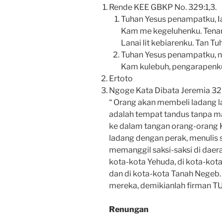
Rende KEE GBKP No. 329:1,3.
Tuhan Yesus penampatku, I
Kam me kegeluhenku. Tenang
Lanai lit kebiarenku. Tan T
Tuhan Yesus penampatku, ni
Kam kulebuh, pengarapenku
Ertoto
Ngoge Kata Dibata Jeremia 32 
“ Orang akan membeli ladang lag
adalah tempat tandus tanpa ma
ke dalam tangan orang-orang 
ladang dengan perak, menulis
memanggil saksi-saksi di daera
kota-kota Yehuda, di kota-kot
dan di kota-kota Tanah Negeb
mereka, demikianlah firman T
Renungan