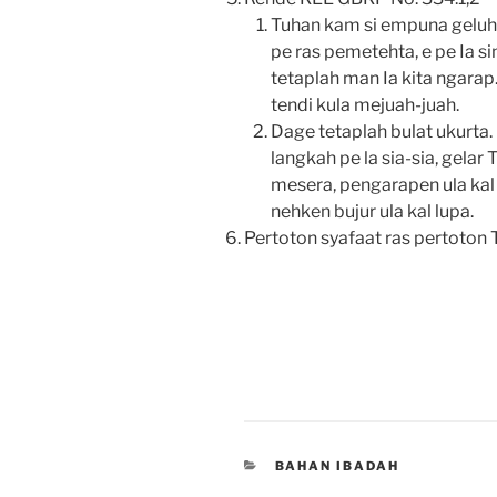
Tuhan kam si empuna geluht
pe ras pemetehta, e pe Ia si
tetaplah man Ia kita ngarap.
tendi kula mejuah-juah.
Dage tetaplah bulat ukurta.
langkah pe la sia-sia, gelar 
mesera, pengarapen ula kal 
nehken bujur ula kal lupa.
Pertoton syafaat ras pertoton 
CATEGORIES
BAHAN IBADAH