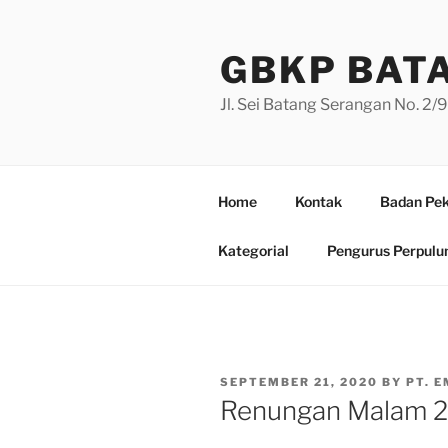
Skip
to
GBKP BAT
content
Jl. Sei Batang Serangan No. 2
Home
Kontak
Badan Pek
Kategorial
Pengurus Perpulu
POSTED
SEPTEMBER 21, 2020
BY
PT. 
ON
Renungan Malam 2