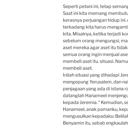
Seperti petani ini, tetap sem
Saat ini kita memang membutu
kerasnya perjuangan hidup ini.
terkadang kita harus mengambi
kita. Misalnya, ketika terjadi k
sebelum orang mengungsi, ma
aset mereka agar aset itu tida
semua orang ingin menjual ase
membeli aset itu. situasi. Nam
membeli aset.
Inilah situasi yang dihadapi Je
mengepung Yerusalem, dan nabi
penjagaan yang ada di istana ra
datanglah Hanameel menjengu
kepada Jeremia. “ Kemudian, 
Hanameel, anak pamanku, kepa
mengusulkan kepadaku: Belilah
Benyamin itu, sebab engkaula