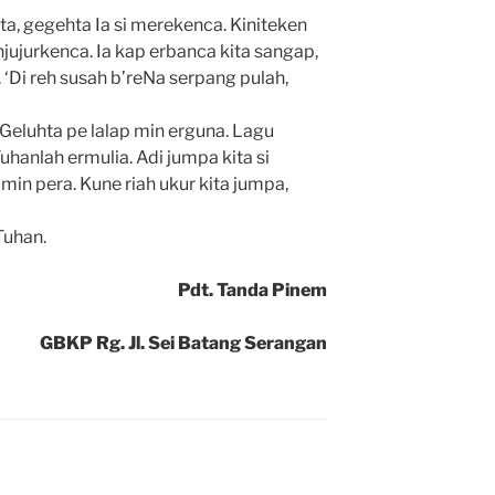
a, gegehta Ia si merekenca. Kiniteken
njujurkenca. Ia kap erbanca kita sangap,
 ‘Di reh susah b’reNa serpang pulah,
 Geluhta pe lalap min erguna. Lagu
Tuhanlah ermulia. Adi jumpa kita si
min pera. Kune riah ukur kita jumpa,
Tuhan.
Pdt. Tanda Pinem
GBKP Rg. Jl. Sei Batang Serangan