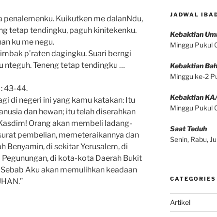
JADWAL IBA
a penalemenku. Kuikutken me dalanNdu,
 tetap tendingku, paguh kinitekenku.
Kebaktian U
uhan ku me negu.
Minggu Pukul
mbak p’raten dagingku. Suari berngi
 nteguh. Teneng tetap tendingku …
Kebaktian Bah
Minggu ke-2 P
: 43-44.
Kebaktian KA
i di negeri ini yang kamu katakan: Itu
Minggu Pukul
nusia dan hewan; itu telah diserahkan
Kasdim! Orang akan membeli ladang-
Saat Teduh
 surat pembelian, memeteraikannya dan
Senin, Rabu, 
h Benyamin, di sekitar Yerusalem, di
a Pegunungan, di kota-kota Daerah Bukit
. Sebab Aku akan memulihkan keadaan
CATEGORIES
UHAN.”
Artikel