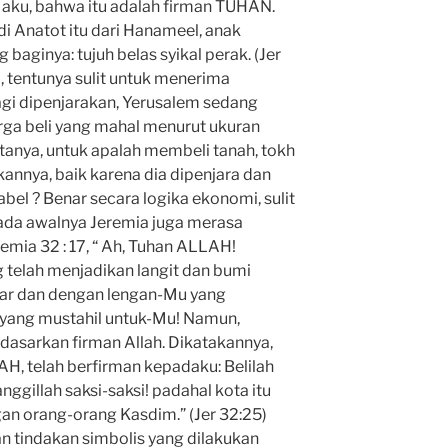
ah aku, bahwa itu adalah firman TUHAN.
i Anatot itu dari Hanameel, anak
ginya: tujuh belas syikal perak. (Jer
, tentunya sulit untuk menerima
lagi dipenjarakan, Yerusalem sedang
rga beli yang mahal menurut ukuran
rtanya, untuk apalah membeli tanah, tokh
annya, baik karena dia dipenjara dan
bel ? Benar secara logika ekonomi, sulit
ada awalnya Jeremia juga merasa
emia 32 : 17, “ Ah, Tuhan ALLAH!
telah menjadikan langit dan bumi
ar dan dengan lengan-Mu yang
 yang mustahil untuk-Mu! Namun,
dasarkan firman Allah. Dikatakannya,
, telah berfirman kepadaku: Belilah
ggillah saksi-saksi! padahal kota itu
gan orang-orang Kasdim.” (Jer 32:25)
n tindakan simbolis yang dilakukan