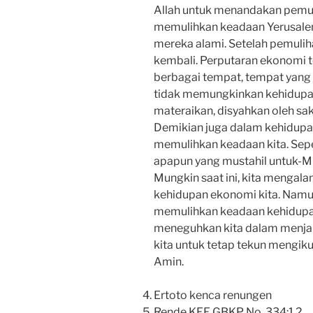
Allah untuk menandakan pemuli
memulihkan keadaan Yerusalem
mereka alami. Setelah pemulih
kembali. Perputaran ekonomi terj
berbagai tempat, tempat yang
tidak memungkinkan kehidupan,
materaikan, disyahkan oleh sak
Demikian juga dalam kehidupan k
memulihkan keadaan kita. Sepe
apapun yang mustahil untuk-Mu!
Mungkin saat ini, kita mengal
kehidupan ekonomi kita. Namun
memulihkan keadaan kehidupan 
meneguhkan kita dalam menjal
kita untuk tetap tekun mengik
Amin.
Ertoto kenca renungen
Rende KEE GBKP No. 334:1,2