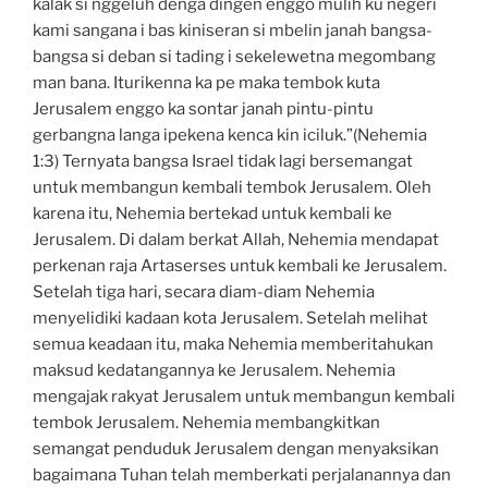
kalak si nggeluh denga dingen enggo mulih ku negeri
kami sangana i bas kiniseran si mbelin janah bangsa-
bangsa si deban si tading i sekelewetna megombang
man bana. Iturikenna ka pe maka tembok kuta
Jerusalem enggo ka sontar janah pintu-pintu
gerbangna langa ipekena kenca kin iciluk.”(Nehemia
1:3) Ternyata bangsa Israel tidak lagi bersemangat
untuk membangun kembali tembok Jerusalem. Oleh
karena itu, Nehemia bertekad untuk kembali ke
Jerusalem. Di dalam berkat Allah, Nehemia mendapat
perkenan raja Artaserses untuk kembali ke Jerusalem.
Setelah tiga hari, secara diam-diam Nehemia
menyelidiki kadaan kota Jerusalem. Setelah melihat
semua keadaan itu, maka Nehemia memberitahukan
maksud kedatangannya ke Jerusalem. Nehemia
mengajak rakyat Jerusalem untuk membangun kembali
tembok Jerusalem. Nehemia membangkitkan
semangat penduduk Jerusalem dengan menyaksikan
bagaimana Tuhan telah memberkati perjalanannya dan