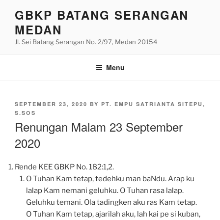
Skip
GBKP BATANG SERANGAN
to
MEDAN
content
Jl. Sei Batang Serangan No. 2/97, Medan 20154
Menu
POSTED
SEPTEMBER 23, 2020
BY
PT. EMPU SATRIANTA SITEPU,
ON
S.SOS
Renungan Malam 23 September
2020
Rende KEE GBKP No. 182:1,2.
O Tuhan Kam tetap, tedehku man baNdu. Arap ku
lalap Kam nemani geluhku. O Tuhan rasa lalap.
Geluhku temani. Ola tadingken aku ras Kam tetap.
O Tuhan Kam tetap, ajarilah aku, lah kai pe si kuban,